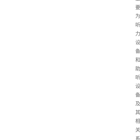
资
讯
快
报
登录
注册
专
题
投
稿