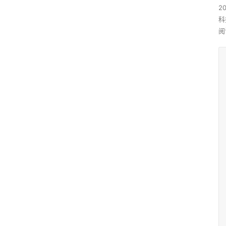
2
科
阅