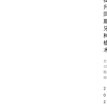
文
2
医
阅
2
0
2