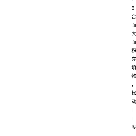
6
I
I