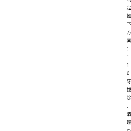
“
1
6