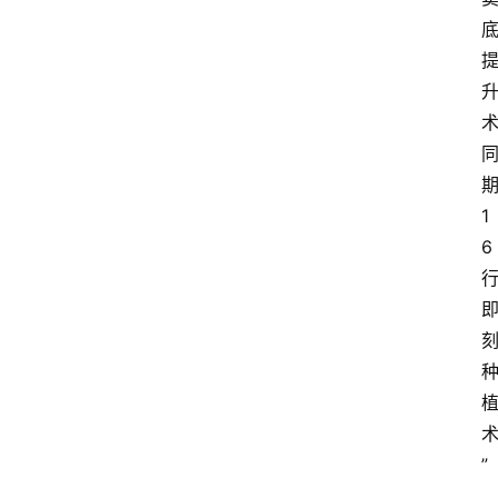
首
1
页
6
资
讯
快
报
登录
注册
”
专
题