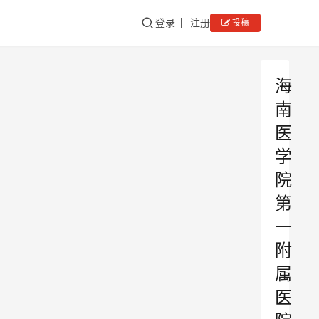
登录
注册
投稿
海
南
医
学
院
第
一
附
属
医