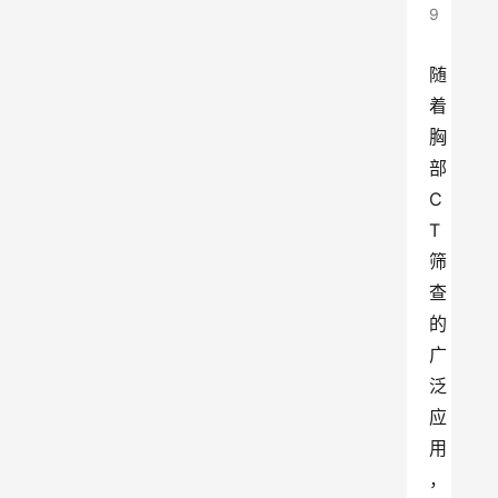
9
随
着
胸
部
C
T
筛
查
的
广
泛
应
用
，