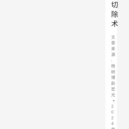
切
除
术
文
章
来
源
:
杨
树
博
赵
宏
光
•
2
0
2
4