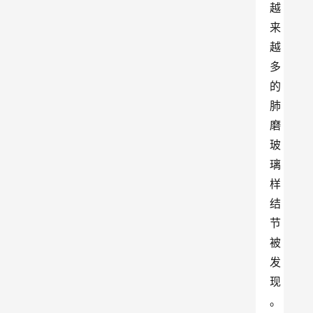
越
来
越
多
的
肺
磨
玻
璃
样
结
节
被
发
现
。