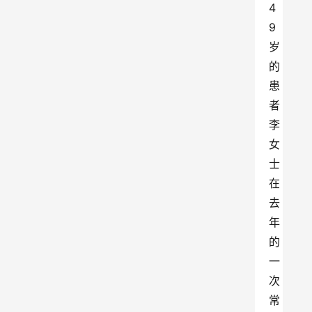
4
9
岁
的
患
者
李
女
士
在
去
年
的
一
次
常