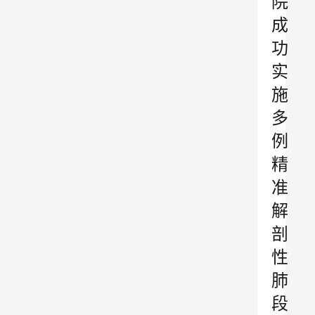
院
成
功
实
施
多
例
精
准
解
剖
性
肺
段