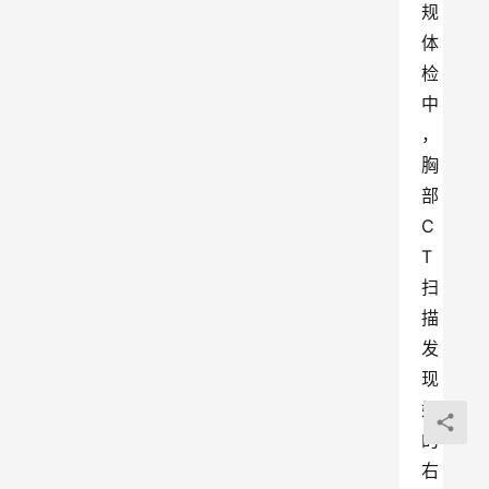
规
体
检
中
，
胸
部
C
T
扫
描
发
现
她
的
右