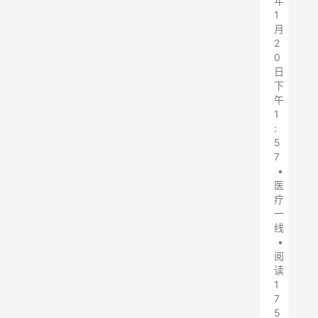
年
1
月
2
0
日
下
午
1
:
5
7
•
医
疗
一
线
•
阅
读
1
7
5