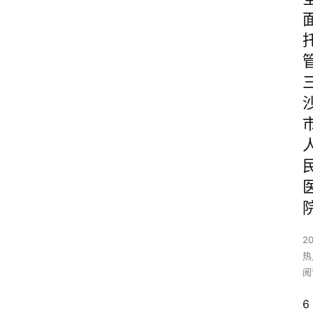
2
热
阅
6