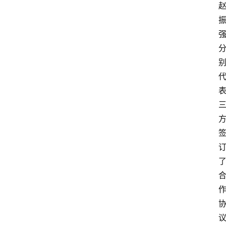
资
讯
快
报
登录
注册
专
题
投
稿