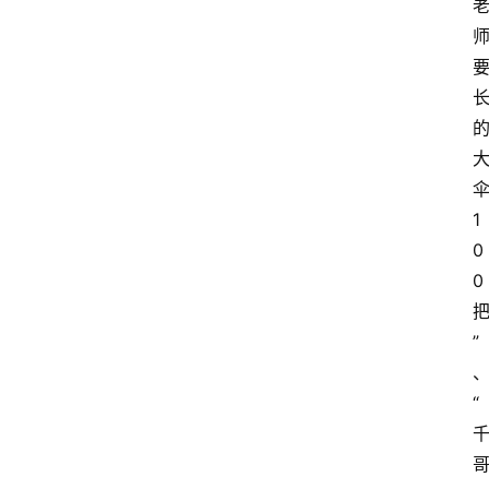
1
0
0
”
“