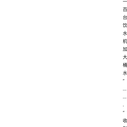
”
…
…
.
“