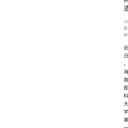
2
医
阅