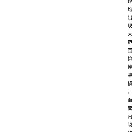
首
页
资
讯
快
报
登录
注册
专
题
投
稿