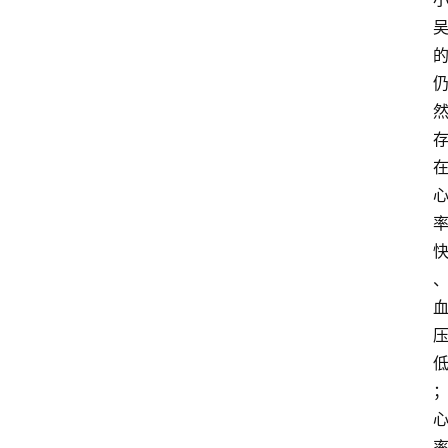
快
报
登录
注册
专
题
投
稿