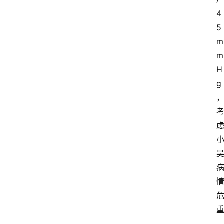
4
5
m
m
H
g