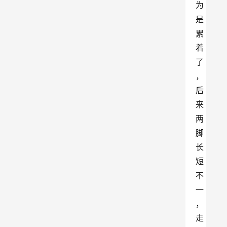
为
是
累
着
了
，
后
来
两
脚
长
短
不
一
，
走