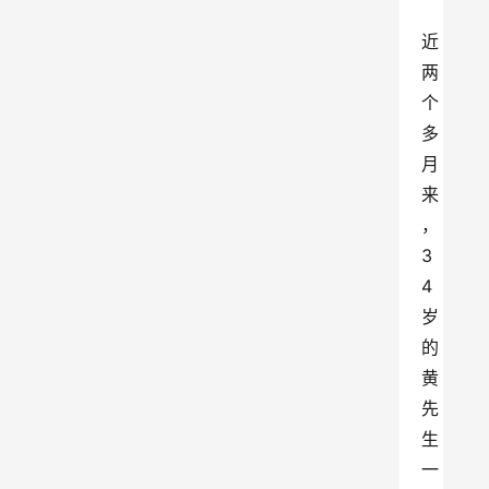
近
两
个
多
月
来
，
3
4
岁
的
黄
先
生
一