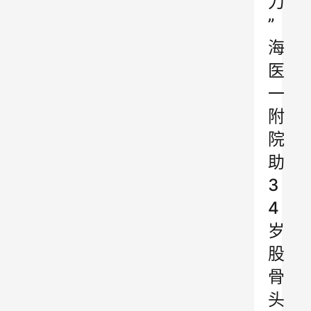
刀
”
海
医
一
附
院
助
3
4
岁
股
骨
头