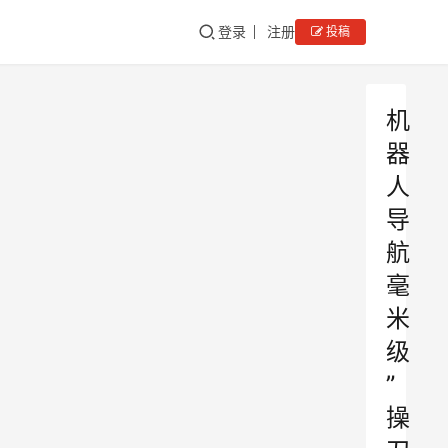
登录
注册
投稿
机
器
人
导
航
毫
米
级
”
操