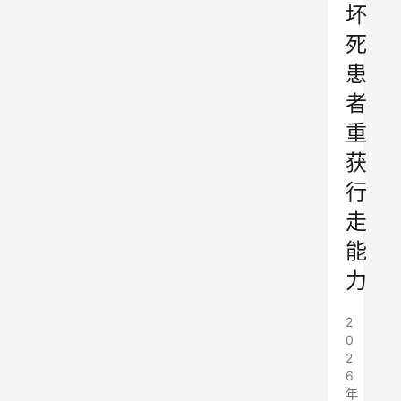
坏
死
患
者
重
获
行
走
能
力
2
0
2
6
年