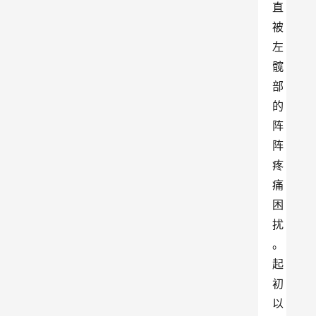
直
被
左
髋
部
的
阵
阵
疼
痛
困
扰
。
起
初
以