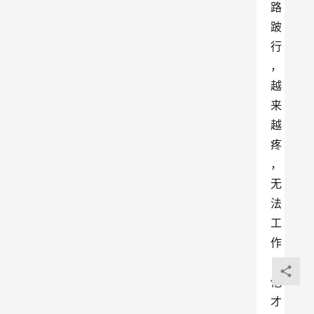
路
跛
行
，
越
来
越
疼
，
无
法
工
作
，
他
才