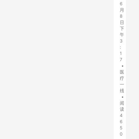
6
月
8
日
下
午
3
:
1
7
•
医
疗
一
线
•
阅
读
4
6
5
0