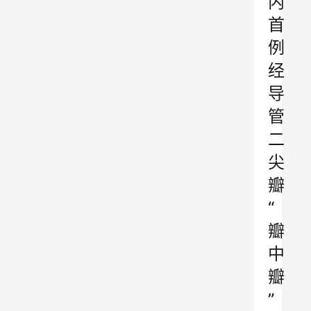
内
首
例
经
导
管
二
尖
瓣
“
瓣
中
瓣
”