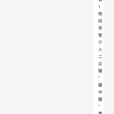
1
例
经
导
管
介
入
二
尖
瓣
“
瓣
中
瓣
”
置