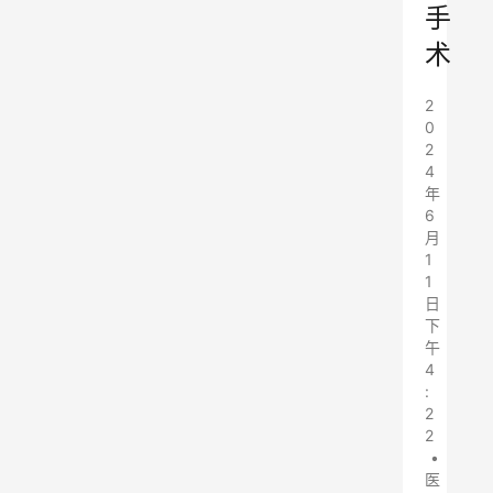
手
术
2
0
2
4
年
6
月
1
1
日
下
午
4
:
2
2
•
医