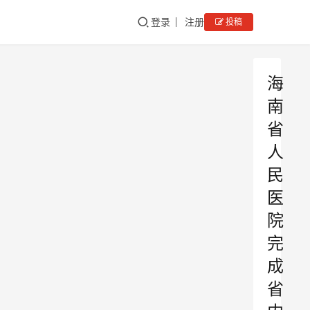
登录
注册
投稿
海
南
省
人
民
医
院
完
成
省