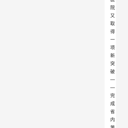
院
又
取
得
一
项
新
突
破
—
—
完
成
省
内
第