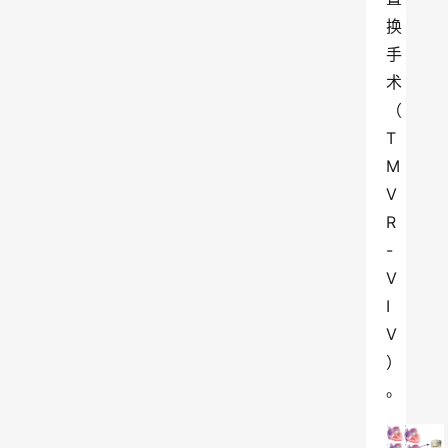
换
手
术
（
T
M
V
R
-
V
I
V
）
。