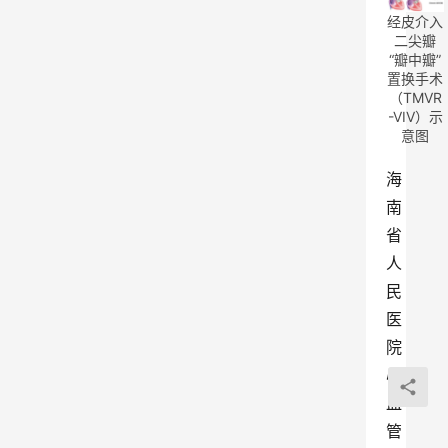
经皮介入
二尖瓣
“瓣中瓣”
置换手术
（TMVR
-VIV）示
意图
海
南
省
人
民
医
院
心
血
管